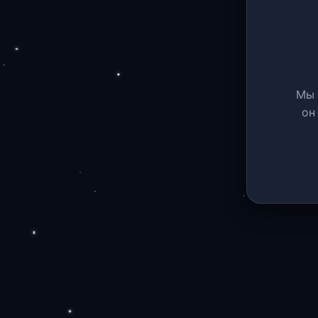
Мы 
он