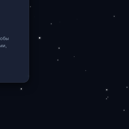
тобы
ми,