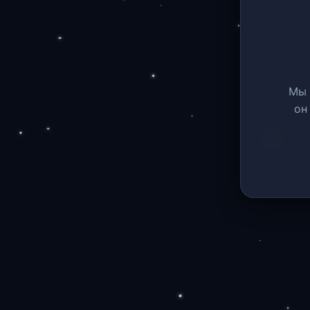
Мы 
он