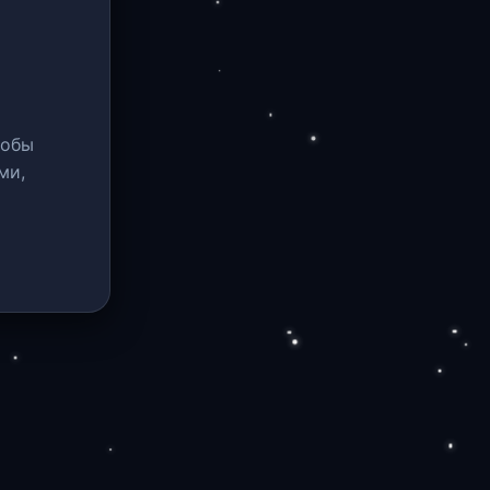
тобы
ми,