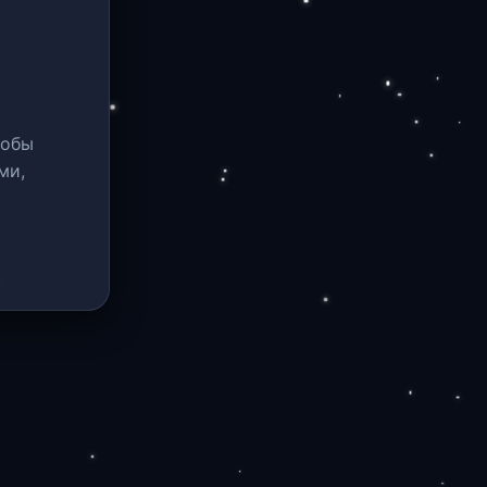
тобы
ми,