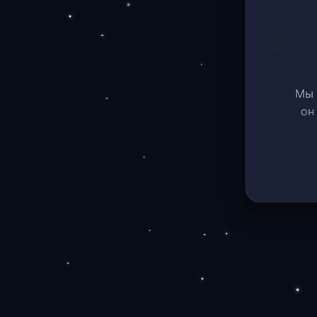
Мы 
он