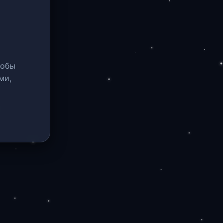
тобы
ми,