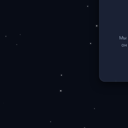
Мы 
он