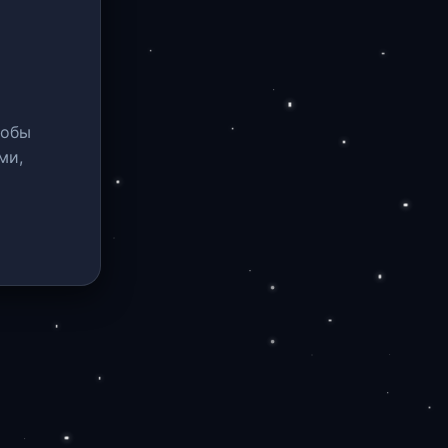
тобы
ми,