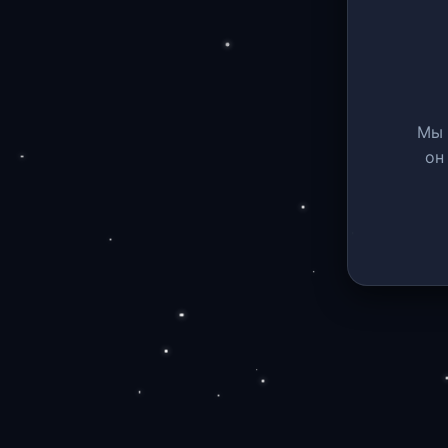
Мы 
он