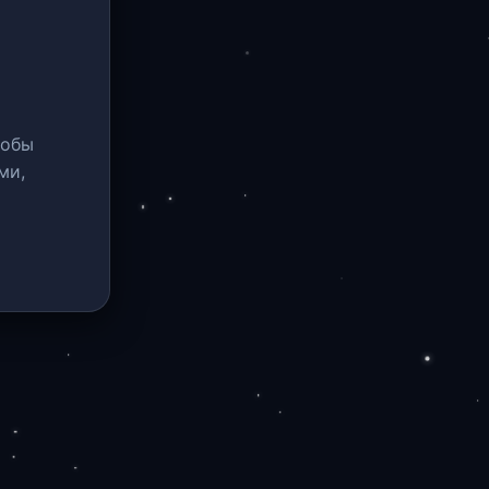
тобы
ми,