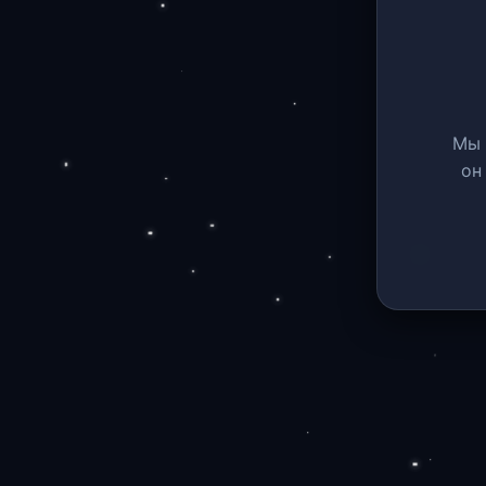
Мы 
он