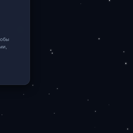
тобы
ми,