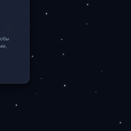
тобы
ми,