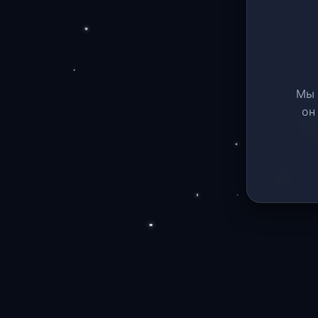
Мы 
он