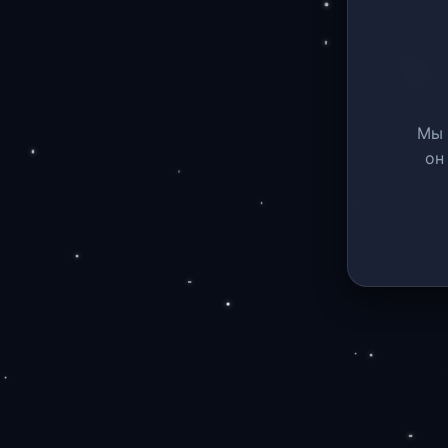
Мы 
он