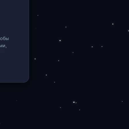
тобы
ми,